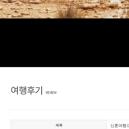
여행후기
REVIEW
제목